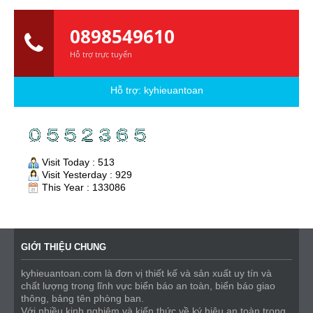
0898549610
Hỗ trợ trực tuyến
Hỗ trợ:
kyhieuantoan
Visit Today : 513
Visit Yesterday : 929
This Year : 133086
GIỚI THIỆU CHUNG
kyhieuantoan.com là đơn vị thiết kế và sản xuất uy tín và
chất lượng trong lĩnh vực biển báo an toàn, biển báo giao
thông, bảng tên phòng ban.
Với nhiều kinh nghiệm và kiến thức về ký hiệu an toàn trong