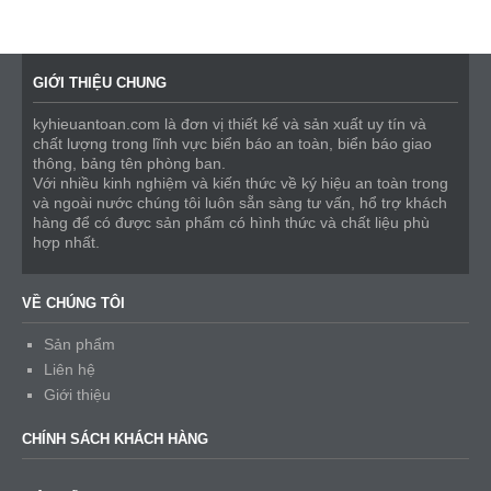
GIỚI THIỆU CHUNG
kyhieuantoan.com là đơn vị thiết kế và sản xuất uy tín và
chất lượng trong lĩnh vực biển báo an toàn, biển báo giao
thông, bảng tên phòng ban.
Với nhiều kinh nghiệm và kiến thức về ký hiệu an toàn trong
và ngoài nước chúng tôi luôn sẵn sàng tư vấn, hổ trợ khách
hàng để có được sản phẩm có hình thức và chất liệu phù
hợp nhất.
VỀ CHÚNG TÔI
Sản phẩm
Liên hệ
Giới thiệu
CHÍNH SÁCH KHÁCH HÀNG