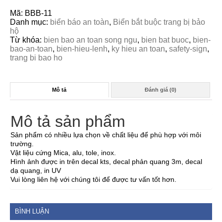
Mã:
BBB-11
Danh mục:
biển báo an toàn
,
Biển bắt buộc trang bị bảo
hộ
Từ khóa:
bien bao an toan song ngu
,
bien bat buoc
,
bien-
bao-an-toan
,
bien-hieu-lenh
,
ky hieu an toan
,
safety-sign
,
trang bi bao ho
Mô tả
Đánh giá (0)
Mô tả sản phẩm
Sản phẩm có nhiều lựa chọn về chất liệu để phù hợp với môi
trường.
Vật liệu cứng Mica, alu, tole, inox.
Hình ảnh được in trên decal kts, decal phản quang 3m, decal
dạ quang, in UV
Vui lòng liên hệ với chúng tôi để được tư vấn tốt hơn.
BÌNH LUẬN