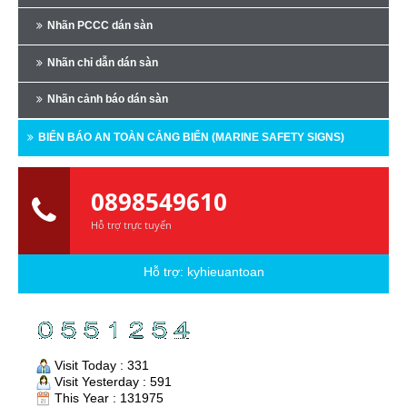
Nhãn PCCC dán sàn
Nhãn chỉ dẫn dán sàn
Nhãn cảnh báo dán sàn
BIỂN BÁO AN TOÀN CẢNG BIỂN (MARINE SAFETY SIGNS)
0898549610
Hỗ trợ trực tuyến
Hỗ trợ:
kyhieuantoan
Visit Today : 331
Visit Yesterday : 591
This Year : 131975