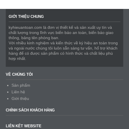
GIỚI THIỆU CHUNG
kyhieuantoan.com là đơn vị thiết kế và sản xuất uy tín và
chất lượng trong lĩnh vực biển báo an toàn, biển báo giao
thông, bảng tên phòng ban.
Với nhiều kinh nghiệm và kiến thức về ký hiệu an toàn trong
và ngoài nước chúng tôi luôn sẵn sàng tư vấn, hổ trợ khách
hàng để có được sản phẩm có hình thức và chất liệu phù
hợp nhất.
VỀ CHÚNG TÔI
Sản phẩm
Liên hệ
Giới thiệu
CHÍNH SÁCH KHÁCH HÀNG
LIÊN KẾT WEBSITE