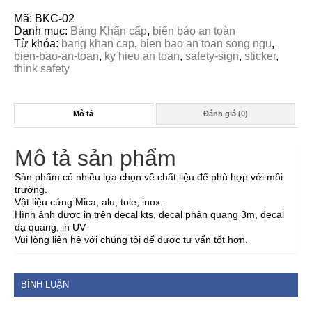
Mã:
BKC-02
Danh mục:
Bảng Khẩn cấp
,
biển báo an toàn
Từ khóa:
bang khan cap
,
bien bao an toan song ngu
,
bien-bao-an-toan
,
ky hieu an toan
,
safety-sign
,
sticker
,
think safety
Mô tả
Đánh giá (0)
Mô tả sản phẩm
Sản phẩm có nhiều lựa chọn về chất liệu để phù hợp với môi
trường.
Vật liệu cứng Mica, alu, tole, inox.
Hình ảnh được in trên decal kts, decal phản quang 3m, decal
dạ quang, in UV
Vui lòng liên hệ với chúng tôi để được tư vấn tốt hơn.
BÌNH LUẬN