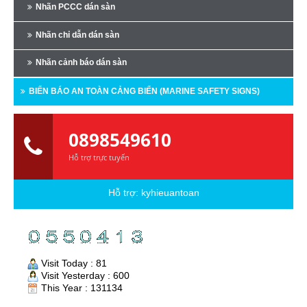
Nhãn PCCC dán sàn
Nhãn chỉ dẫn dán sàn
Nhãn cảnh báo dán sàn
BIỂN BÁO AN TOÀN CẢNG BIỂN (MARINE SAFETY SIGNS)
0898549610
Hỗ trợ trực tuyến
Hỗ trợ:
kyhieuantoan
Visit Today : 81
Visit Yesterday : 600
This Year : 131134