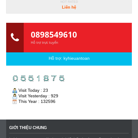
NOT RATED
Liên hệ
0898549610
Hỗ trợ trực tuyến
Hỗ trợ:
kyhieuantoan
Visit Today : 23
Visit Yesterday : 929
This Year : 132596
GIỚI THIỆU CHUNG