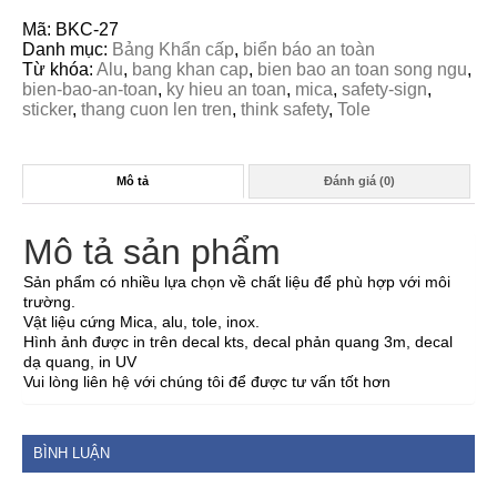
Mã:
BKC-27
Danh mục:
Bảng Khẩn cấp
,
biển báo an toàn
Từ khóa:
Alu
,
bang khan cap
,
bien bao an toan song ngu
,
bien-bao-an-toan
,
ky hieu an toan
,
mica
,
safety-sign
,
sticker
,
thang cuon len tren
,
think safety
,
Tole
Mô tả
Đánh giá (0)
Mô tả sản phẩm
Sản phẩm có nhiều lựa chọn về chất liệu để phù hợp với môi
trường.
Vật liệu cứng Mica, alu, tole, inox.
Hình ảnh được in trên decal kts, decal phản quang 3m, decal
dạ quang, in UV
Vui lòng liên hệ với chúng tôi để được tư vấn tốt hơn
BÌNH LUẬN