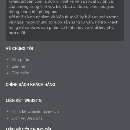
kyhieuantoan.com là đơn vị thiết kế và sản xuất uy tín và
chất lượng trong lĩnh vực biển báo an toàn, biển báo giao
thông, bảng tên phòng ban.
Với nhiều kinh nghiệm và kiến thức về ký hiệu an toàn trong
và ngoài nước chúng tôi luôn sẵn sàng tư vấn, hổ trợ khách
hàng để có được sản phẩm có hình thức và chất liệu phù
hợp nhất.
VỀ CHÚNG TÔI
Sản phẩm
Liên hệ
Giới thiệu
CHÍNH SÁCH KHÁCH HÀNG
LIÊN KẾT WEBSITE
Thiết kế website halink.vn
Dịch vụ Web 24s
LIÊN HỆ VỚI CHÚNG TÔI