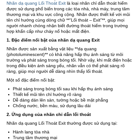
Nhãn dạ quang Lối Thoát Exit
là loại nhãn chỉ dẫn thoát hiểm
được sử dụng phổ biến trong các tòa nhà, nhà máy, trung tâm
thương mại và khu vực công cộng. Nhãn được thiết kế với mũi
tên chỉ hướng cùng dòng chữ **“Lối thoát – Exit”**, giúp mọi
người nhanh chóng nhận biết đường thoát hiểm trong trường
hợp khẩn cấp như cháy nổ hoặc mất điện.
1. Đặc điểm nổi bật của nhãn dạ quang Exit
Nhãn được sản xuất bằng vật liệu **dạ quang
(photoluminescent)** có khả năng hấp thụ ánh sáng từ môi
trường và phát sáng trong bóng tối. Nhờ vậy, khi mất điện hoặc
trong điều kiện ánh sáng yếu, nhãn vẫn có thể phát sáng rõ
ràng, giúp mọi người dễ dàng nhìn thấy lối thoát.
Một số đặc điểm nổi bật:
Phát sáng trong bóng tối sau khi hấp thụ ánh sáng
Thiết kế mũi tên chỉ hướng rõ ràng
Dễ dàng dán lên sàn, tường hoặc bề mặt phẳng
Chống nước, bền màu, sử dụng lâu dài
2. Ứng dụng của nhãn chỉ dẫn lối thoát
Nhãn dạ quang Lối Thoát Exit thường được sử dụng tại:
Hành lang tòa nhà
Trung tâm thương mại