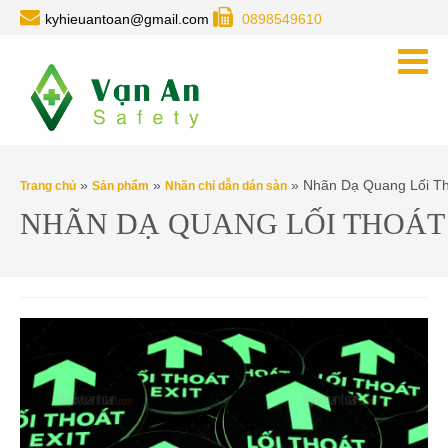
kyhieuantoan@gmail.com
0898549610
»
»
» Nhãn Dạ Quang Lối Tho
Trang chủ
Sản phẩm
Nhãn chỉ dẫn dán sàn
NHÃN DẠ QUANG LỐI THOÁT E