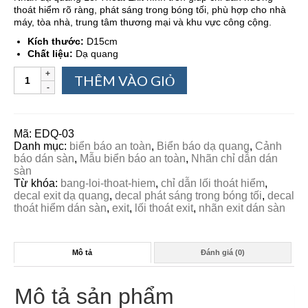
thoát hiểm rõ ràng, phát sáng trong bóng tối, phù hợp cho nhà
máy, tòa nhà, trung tâm thương mại và khu vực công cộng.
Kích thước:
D15cm
Chất liệu:
Dạ quang
THÊM VÀO GIỎ
Mã:
EDQ-03
Danh mục:
biển báo an toàn
,
Biển báo dạ quang
,
Cảnh
báo dán sàn
,
Mẫu biển báo an toàn
,
Nhãn chỉ dẫn dán
sàn
Từ khóa:
bang-loi-thoat-hiem
,
chỉ dẫn lối thoát hiểm
,
decal exit dạ quang
,
decal phát sáng trong bóng tối
,
decal
thoát hiểm dán sàn
,
exit
,
lối thoát exit
,
nhãn exit dán sàn
Mô tả
Đánh giá (0)
Mô tả sản phẩm