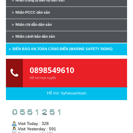
Nhãn trang bị bảo hộ dán sàn
Nhãn PCCC dán sàn
Nhãn chỉ dẫn dán sàn
Nhãn cảnh báo dán sàn
BIỂN BÁO AN TOÀN CẢNG BIỂN (MARINE SAFETY SIGNS)
0898549610
Hỗ trợ trực tuyến
Hỗ trợ:
kyhieuantoan
Visit Today : 328
Visit Yesterday : 591