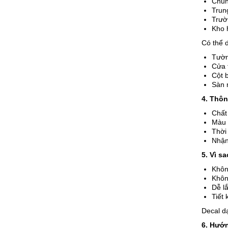
Chun
Trun
Trườ
Kho 
Có thể d
Tườ
Cửa 
Cột 
Sàn 
4. Thôn
Chất
Màu 
Thời
Nhận
5. Vì s
Khôn
Không
Dễ lắ
Tiết
Decal dạ
6. Hướn