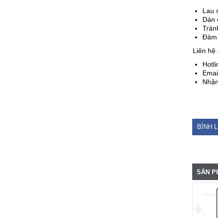
Lau 
Dán ở
Trán
Đảm 
Liên hệ
Hotli
Emai
Nhận
BÌNH 
SẢN P