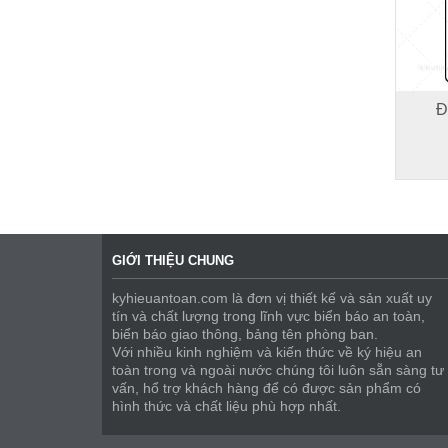
Đ
GIỚI THIỆU CHUNG
kyhieuantoan.com là đơn vị thiết kế và sản xuất uy
tín và chất lượng trong lĩnh vực biển báo an toàn,
biển báo giao thông, bảng tên phòng ban.
Với nhiều kinh nghiệm và kiến thức về ký hiệu an
toàn trong và ngoài nước chúng tôi luôn sẵn sàng tư
vấn, hổ trợ khách hàng để có được sản phẩm có
hình thức và chất liệu phù hợp nhất.