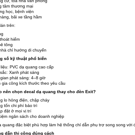
g cư, tòa nhà văn phòng
g tâm thương mại
ng học, bệnh viện
hàng, bãi xe tầng hầm
án trên:
ng
thoát hiểm
bê tông
nhà chỉ hướng di chuyển
g số kỹ thuật phổ biến
 liệu: PVC dạ quang cao cấp
sắc: Xanh phát sáng
 gian phát sáng: 4–8 giờ
 gia công kích thước theo yêu cầu
ao nên chọn decal dạ quang thay cho đèn Exit?
g lo hỏng điện, chập cháy
 tốn chi phí bảo trì
p đặt ở mọi vị trí
 kiệm ngân sách cho doanh nghiệp
 quang đặc biệt phù hợp làm hệ thống chỉ dẫn phụ trợ song song với đ
g dẫn thi công đúng cách