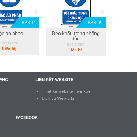
BBB-11
BBB-09
ặc áo phao
Đeo khẩu trang chống
độc
NOT RATED
NOT RATED
Liên hệ
Liên hệ
HÀNG
LIÊN KẾT WEBSITE
Thiết kế website halink.vn
Dịch vụ Web 24s
FACEBOOK