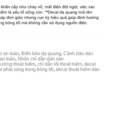
 khẩn cấp như cháy nổ, mất điện đột ngột, việc xác
hiểm là yếu tố sống còn. **Decal dạ quang mũi tên
 pháp đơn giản nhưng cực kỳ hiệu quả giúp định hướng
ong bóng tối mà không cần sử dụng nguồn điện.
o an toàn
,
Biển báo dạ quang
,
Cảnh báo dán
an toàn
,
Nhãn chỉ dẫn dán sàn
hướng thoát hiểm
,
chỉ dẫn lối thoát hiểm
,
decal
l phát sáng trong bóng tối
,
decal thoát hiểm dán