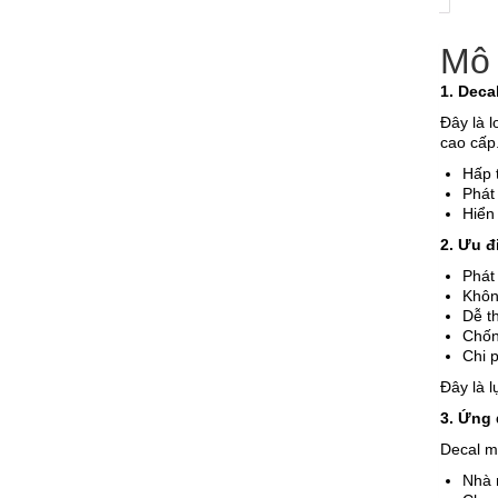
Mô 
1. Deca
Đây là l
cao cấp
Hấp 
Phát 
Hiển 
2. Ưu đ
Phát
Khôn
Dễ th
Chốn
Chi p
Đây là l
3. Ứng 
Decal m
Nhà 