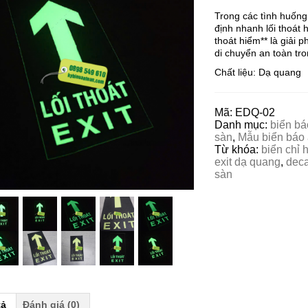
Trong các tình huống
định nhanh lối thoát 
thoát hiểm** là giải
di chuyển an toàn tr
Chất liệu: Dạ quang
Mã:
EDQ-02
Danh mục:
biển bá
sàn
,
Mẫu biển báo 
Từ khóa:
biển chỉ 
exit dạ quang
,
deca
sàn
tả
Đánh giá (0)