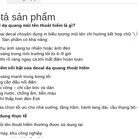
tả sản phẩm
l dạ quang mũi tên thoát hiểm là gì?
oại decal chuyên dụng in biểu tượng mũi tên chỉ hướng kết hợp chữ “
L
. Sản phẩm có khả năng:
thụ ánh sáng tự nhiên hoặc ánh đèn
sáng trong môi trường tối từ 4–8 giờ
thị rõ ràng ngay cả khi mất điện hoàn toàn
iểm nổi bật của decal dạ quang thoát hiểm
 sáng mạnh trong bóng tối
g cần đấu nối điện
i công – chỉ cần bóc và dán
g nước, chống ẩm, bền màu
hí thấp hơn đèn Exit
ựa chọn tối ưu cho nhà xưởng, tầng hầm, hành lang dài, cầu thang bộ –
dụng thực tế
ũi tên thoát hiểm thường được sử dụng tại:
máy, khu công nghiệp