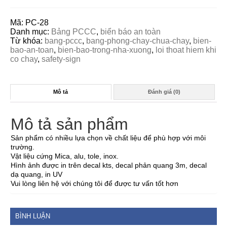
Mã:
PC-28
Danh mục:
Bảng PCCC
,
biển báo an toàn
Từ khóa:
bang-pccc
,
bang-phong-chay-chua-chay
,
bien-
bao-an-toan
,
bien-bao-trong-nha-xuong
,
loi thoat hiem khi
co chay
,
safety-sign
Mô tả
Đánh giá (0)
Mô tả sản phẩm
Sản phẩm có nhiều lựa chọn về chất liệu để phù hợp với môi
trường.
Vật liệu cứng Mica, alu, tole, inox.
Hình ảnh được in trên decal kts, decal phản quang 3m, decal
dạ quang, in UV
Vui lòng liên hệ với chúng tôi để được tư vấn tốt hơn
BÌNH LUẬN