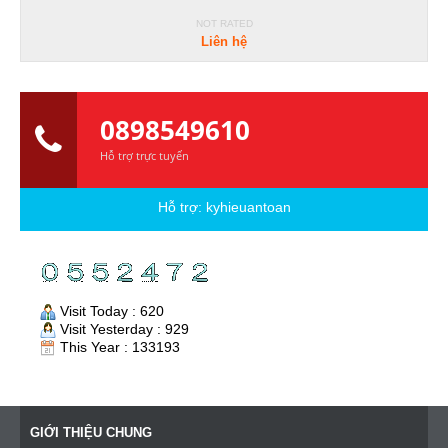
NOT RATED
Liên hệ
0898549610
Hỗ trợ trực tuyến
Hỗ trợ:
kyhieuantoan
Visit Today : 620
Visit Yesterday : 929
This Year : 133193
GIỚI THIỆU CHUNG