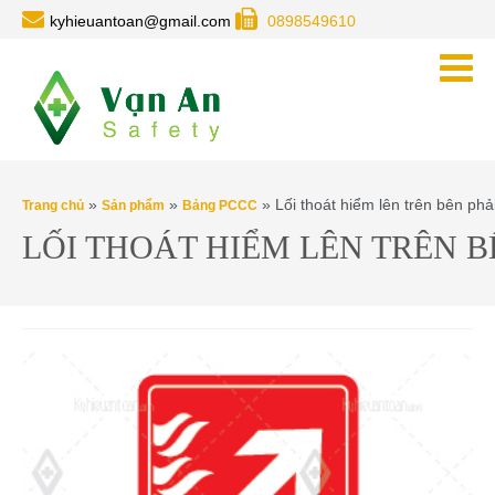
kyhieuantoan@gmail.com
0898549610
»
»
» Lối thoát hiểm lên trên bên phả
Trang chủ
Sản phẩm
Bảng PCCC
LỐI THOÁT HIỂM LÊN TRÊN B