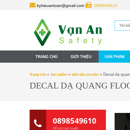
kyhieuantoan@gmail.com
0898549610
TRANG CHỦ
GIỚI THIỆU
SẢN PHẨM
»
»
» Decal dạ quan
Trang chủ
Sản phẩm
biển báo an toàn
DECAL DẠ QUANG FLOO
0898549610
Hỗ trợ trực tuyến