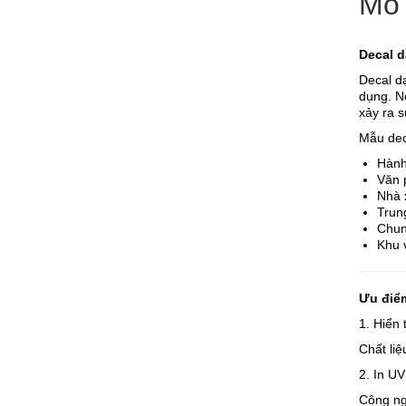
Mô 
Decal d
Decal d
dụng. N
xảy ra s
Mẫu deca
Hành
Văn 
Nhà 
Trun
Chun
Khu 
Ưu điểm
1. Hiển 
Chất liệ
2. In U
Công ng