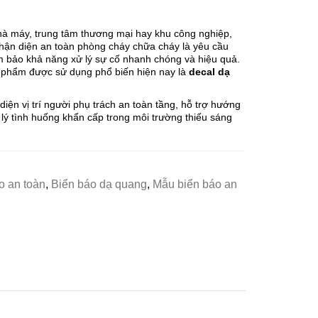
hà máy, trung tâm thương mại hay khu công nghiệp,
 nhận diện an toàn phòng cháy chữa cháy là yêu cầu
 bảo khả năng xử lý sự cố nhanh chóng và hiệu quả.
 phẩm được sử dụng phổ biến hiện nay là
decal dạ
iện vị trí người phụ trách an toàn tầng, hỗ trợ hướng
 lý tình huống khẩn cấp trong môi trường thiếu sáng
o an toàn
,
Biển báo dạ quang
,
Mẫu biển báo an