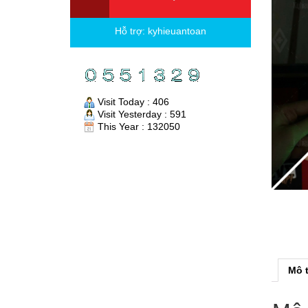
Hỗ trợ:
kyhieuantoan
Visit Today : 406
Visit Yesterday : 591
This Year : 132050
Mô 