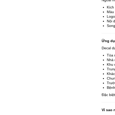
Ngoài mẫ
Kích
Màu 
Logo
Nội 
Song
Ứng dụ
Decal d
Tòa 
Nhà 
Khu 
Trun
Khác
Chun
Trườ
Bệnh
Đặc biệ
Vì sao 