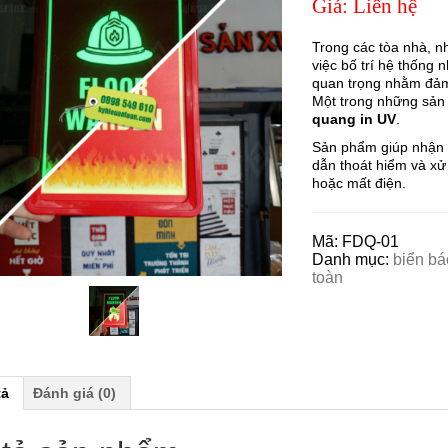
Giá: Liên hệ
Trong các tòa nhà, n
việc bố trí hệ thống
quan trọng nhằm đảm
Một trong những sản
quang in UV
.
Sản phẩm giúp nhận d
dẫn thoát hiểm và xử
hoặc mất điện.
Mã:
FDQ-01
Danh mục:
biển bá
toàn
tả
Đánh giá (0)