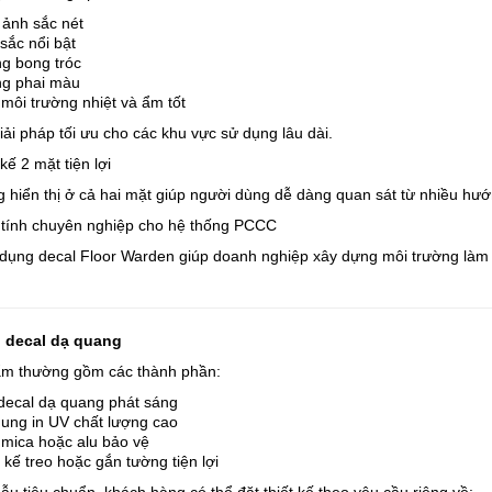
 ảnh sắc nét
sắc nổi bật
g bong tróc
g phai màu
môi trường nhiệt và ẩm tốt
iải pháp tối ưu cho các khu vực sử dụng lâu dài.
 kế 2 mặt tiện lợi
g hiển thị ở cả hai mặt giúp người dùng dễ dàng quan sát từ nhiều hư
 tính chuyên nghiệp cho hệ thống PCCC
 dụng decal Floor Warden giúp doanh nghiệp xây dựng môi trường làm 
 decal dạ quang
m thường gồm các thành phần:
decal dạ quang phát sáng
dung in UV chất lượng cao
mica hoặc alu bảo vệ
 kế treo hoặc gắn tường tiện lợi