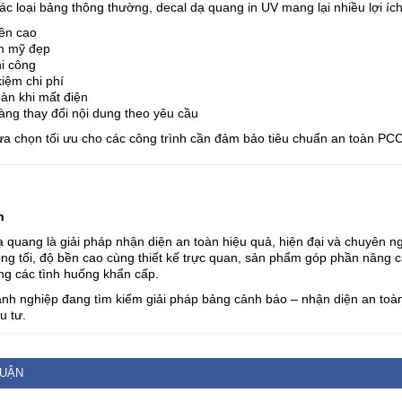
ác loại bảng thông thường, decal dạ quang in UV mang lại nhiều lợi ích 
ền cao
 mỹ đẹp
hi công
kiệm chi phí
àn khi mất điện
àng thay đổi nội dung theo yêu cầu
lựa chọn tối ưu cho các công trình cần đảm bảo tiêu chuẩn an toàn PC
n
 quang là giải pháp nhận diện an toàn hiệu quả, hiện đại và chuyên n
óng tối, độ bền cao cùng thiết kế trực quan, sản phẩm góp phần nâng
ng các tình huống khẩn cấp.
nh nghiệp đang tìm kiếm giải pháp bảng cảnh báo – nhận diện an toàn
u tư.
LUẬN