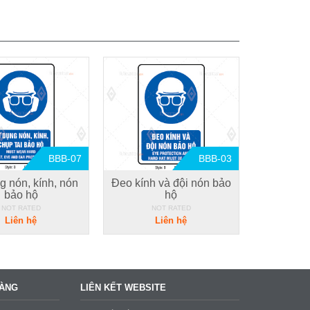
BBB-07
BBB-03
g nón, kính, nón
Đeo kính và đội nón bảo
bảo hộ
hộ
NOT RATED
NOT RATED
Liên hệ
Liên hệ
HÀNG
LIÊN KẾT WEBSITE