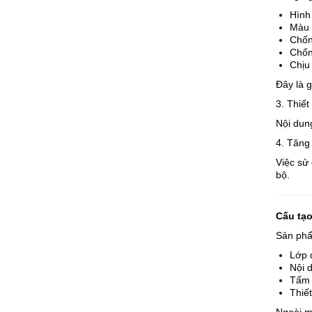
Hình
Màu 
Chốn
Chốn
Chịu 
Đây là g
3. Thiết
Nội dun
4. Tăng
Việc sử
bộ.
Cấu tạo
Sản phẩ
Lớp 
Nội 
Tấm 
Thiết