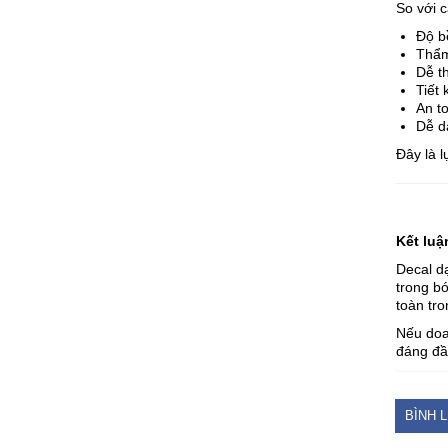
So với c
Độ b
Thẩm
Dễ t
Tiết 
An to
Dễ d
Đây là 
Kết luậ
Decal dạ
trong b
toàn tro
Nếu doa
đáng đầ
BÌNH 