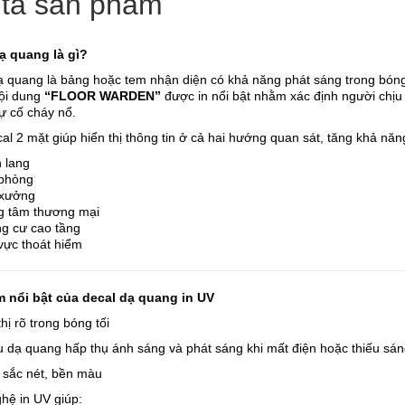
tả sản phẩm
ạ quang là gì?
ạ quang là bảng hoặc tem nhận diện có khả năng phát sáng trong bóng
ội dung
“FLOOR WARDEN”
được in nổi bật nhằm xác định người chịu 
ự cố cháy nổ.
l 2 mặt giúp hiển thị thông tin ở cả hai hướng quan sát, tăng khả nă
 lang
phòng
xưởng
g tâm thương mại
g cư cao tầng
vực thoát hiểm
 nổi bật của decal dạ quang in UV
thị rõ trong bóng tối
u dạ quang hấp thụ ánh sáng và phát sáng khi mất điện hoặc thiếu sán
V sắc nét, bền màu
hệ in UV giúp: