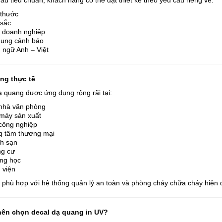
u tiêu chuẩn, khách hàng có thể đặt thiết kế theo yêu cầu riêng về:
 thước
sắc
 doanh nghiệp
dung cảnh báo
 ngữ Anh – Việt
ng thực tế
ạ quang được ứng dụng rộng rãi tại:
nhà văn phòng
máy sản xuất
công nghiệp
g tâm thương mại
h sạn
g cư
ng học
 viện
t phù hợp với hệ thống quản lý an toàn và phòng cháy chữa cháy hiện đ
nên chọn decal dạ quang in UV?