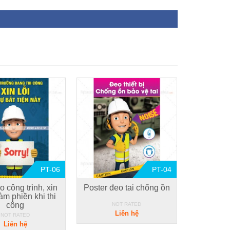
PT-06
PT-04
o công trình, xin
Poster đeo tai chống ồn
làm phiền khi thi
công
NOT RATED
Liên hệ
NOT RATED
Liên hệ