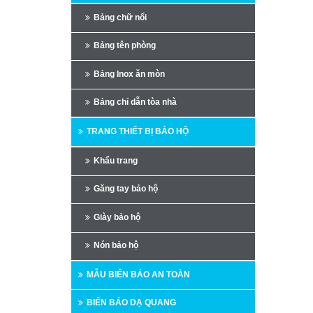
Bảng chữ nổi
Bảng tên phòng
Bảng Inox ăn mòn
Bảng chỉ dẫn tòa nhà
TRANG THIẾT BỊ BẢO HỘ
Khẩu trang
Găng tay bảo hộ
Giày bảo hộ
Nón bảo hộ
MẪU BIỂN BÁO AN TOÀN
BIỂN BÁO DẠ QUANG