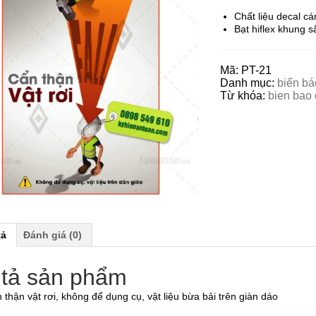
Chất liệu decal cá
Bạt hiflex khung 
Mã:
PT-21
Danh mục:
biển bá
Từ khóa:
bien bao 
tả
Đánh giá (0)
tả sản phẩm
 thận vật rơi, không để dụng cụ, vật liệu bừa bải trên giàn dáo