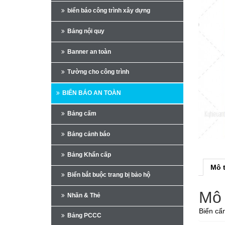
biển báo công trình xây dựng
Bảng nội quy
Banner an toàn
Tường cho công trình
BIỂN BÁO AN TOÀN
Bảng cấm
Bảng cảnh báo
Bảng Khẩn cấp
Mô 
Biển bắt buộc trang bị bảo hộ
Mô 
Nhãn & Thẻ
Biển cẩn
Bảng PCCC