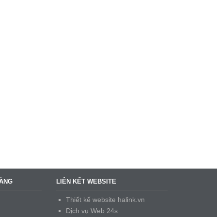
HÀNG
LIÊN KẾT WEBSITE
Thiết kế website halink.vn
Dịch vụ Web 24s