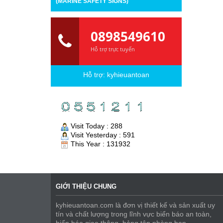
(MARINE SAFETY SIGNS)
0898549610
Hỗ trợ trực tuyến
Hỗ trợ:
kyhieuantoan
Visit Today : 288
Visit Yesterday : 591
This Year : 131932
GIỚI THIỆU CHUNG
kyhieuantoan.com là đơn vị thiết kế và sản xuất uy
tín và chất lượng trong lĩnh vực biển báo an toàn,