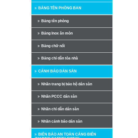
BẢNG TÊN PHÒNG BAN
Bảng tên phòng
Bảng Inox ăn mòn
Bảng chữ nổi
Bảng chỉ dẫn tòa nhà
CẢNH BÁO DÁN SÀN
Nhãn trang bị bảo hộ dán sàn
Nhãn PCCC dán sàn
Nhãn chỉ dẫn dán sàn
Nhãn cảnh báo dán sàn
BIỂN BÁO AN TOÀN CẢNG BIỂN