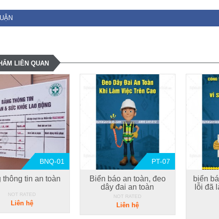
LUẬN
HẨM LIÊN QUAN
BNQ-01
PT-07
 thông tin an toàn
Biển báo an toàn, đeo
biển bá
dây đai an toàn
lỗi đã 
NOT RATED
NOT RATED
Liên hệ
Liên hệ