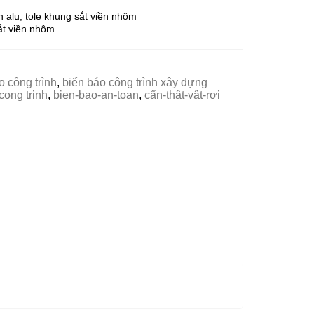
n alu, tole khung sắt viền nhôm
sắt viền nhôm
o công trình
,
biển báo công trình xây dựng
cong trinh
,
bien-bao-an-toan
,
cẩn-thật-vật-rơi