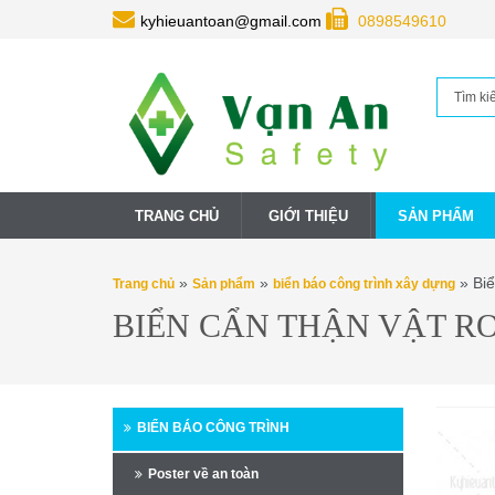
kyhieuantoan@gmail.com
0898549610
TRANG CHỦ
GIỚI THIỆU
SẢN PHẨM
»
»
» Biể
Trang chủ
Sản phẩm
biển báo công trình xây dựng
BIỂN CẨN THẬN VẬT RƠ
BIỂN BÁO CÔNG TRÌNH
Poster về an toàn