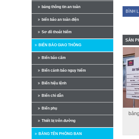
bảng thông tin an toàn
BÌNH 
biển báo an toàn điện
Sơ đồ thoát hiểm
SẢN P
BIỂN BÁO GIAO THÔNG
Biển báo cấm
Biển cảnh báo nguy hiểm
Biển hiệu lệnh
Biển chỉ dẫn
Biển phụ
bảng
Thiết bị trên đường
BẢNG TÊN PHÒNG BAN