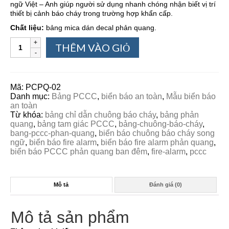
ngữ Việt – Anh giúp người sử dụng nhanh chóng nhận biết vị trí
thiết bị cảnh báo cháy trong trường hợp khẩn cấp.
Chất liệu:
bảng mica dán decal phản quang.
THÊM VÀO GIỎ
Mã:
PCPQ-02
Danh mục:
Bảng PCCC
,
biển báo an toàn
,
Mẫu biển báo
an toàn
Từ khóa:
bảng chỉ dẫn chuông báo cháy
,
bảng phản
quang
,
bảng tam giác PCCC
,
bảng-chuông-báo-cháy
,
bang-pccc-phan-quang
,
biển báo chuông báo cháy song
ngữ
,
biển báo fire alarm
,
biển báo fire alarm phản quang
,
biển báo PCCC phản quang ban đêm
,
fire-alarm
,
pccc
Mô tả
Đánh giá (0)
Mô tả sản phẩm