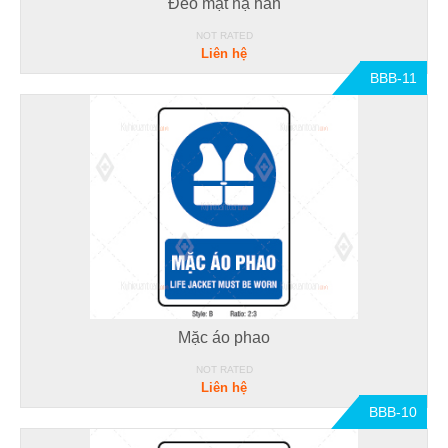
Đeo mặt nạ hàn
NOT RATED
Liên hệ
BBB-11
Mặc áo phao
NOT RATED
Liên hệ
BBB-10