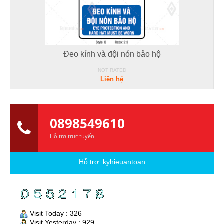
Đeo kính và đội nón bảo hộ
NOT RATED
Liên hệ
0898549610
Hỗ trợ trực tuyến
Hỗ trợ:
kyhieuantoan
Visit Today : 326
Visit Yesterday : 929