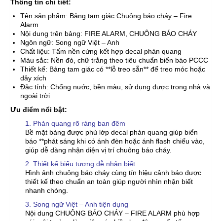
Thông tin chi tiết:
Tên sản phẩm: Bảng tam giác Chuông báo cháy – Fire
Alarm
Nội dung trên bảng: FIRE ALARM, CHUÔNG BÁO CHÁY
Ngôn ngữ: Song ngữ Việt – Anh
Chất liệu: Tấm nền cứng kết hợp decal phản quang
Màu sắc: Nền đỏ, chữ trắng theo tiêu chuẩn biển báo PCCC
Thiết kế: Bảng tam giác có **lỗ treo sẵn** để treo móc hoặc
dây xích
Đặc tính: Chống nước, bền màu, sử dụng được trong nhà và
ngoài trời
Ưu điểm nổi bật:
1. Phản quang rõ ràng ban đêm
Bề mặt bảng được phủ lớp decal phản quang giúp biển
báo **phát sáng khi có ánh đèn hoặc ánh flash chiếu vào,
giúp dễ dàng nhận diện vị trí chuông báo cháy.
2. Thiết kế biểu tượng dễ nhận biết
Hình ảnh chuông báo cháy cùng tín hiệu cảnh báo được
thiết kế theo chuẩn an toàn giúp người nhìn nhận biết
nhanh chóng.
3. Song ngữ Việt – Anh tiện dụng
Nội dung CHUÔNG BÁO CHÁY – FIRE ALARM phù hợp