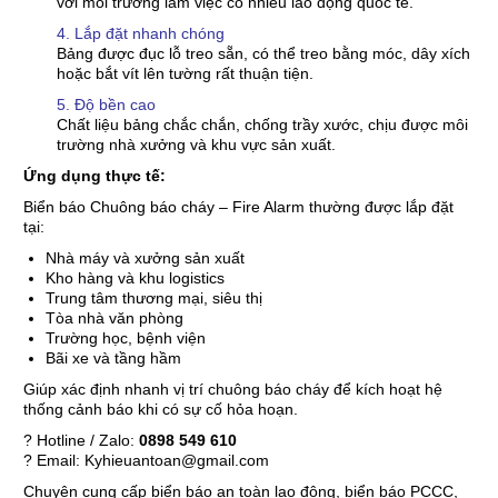
với môi trường làm việc có nhiều lao động quốc tế.
4. Lắp đặt nhanh chóng
Bảng được đục lỗ treo sẵn, có thể treo bằng móc, dây xích
hoặc bắt vít lên tường rất thuận tiện.
5. Độ bền cao
Chất liệu bảng chắc chắn, chống trầy xước, chịu được môi
trường nhà xưởng và khu vực sản xuất.
Ứng dụng thực tế:
Biển báo Chuông báo cháy – Fire Alarm thường được lắp đặt
tại:
Nhà máy và xưởng sản xuất
Kho hàng và khu logistics
Trung tâm thương mại, siêu thị
Tòa nhà văn phòng
Trường học, bệnh viện
Bãi xe và tầng hầm
Giúp xác định nhanh vị trí chuông báo cháy để kích hoạt hệ
thống cảnh báo khi có sự cố hỏa hoạn.
? Hotline / Zalo:
0898 549 610
? Email: Kyhieuantoan@gmail.com
Chuyên cung cấp biển báo an toàn lao động, biển báo PCCC,