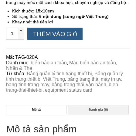
trạng máy móc một cách khoa học, chuyên nghiệp và đồng bộ.
Kích thước:
15x10cm
Số trạng thái:
6 nội dung (song ngữ Việt Trung)
Khay nhét thẻ tiện lợi
THÊM VÀO GIỎ
Mã:
TAG-020A
Danh mục:
biển báo an toàn
,
Mẫu biển báo an toàn
,
Nhãn & Thẻ
Từ khóa:
Bảng quản lý tình trạng thiết bị
,
Bảng quản lý
tình trạng thiết bị Việt Trung
,
bảng trạng thái máy in uv
,
bang-tinh-trang-may
,
bảng-trạng-thái-vận-hành
,
bien-
trang-thai-thiet-bi
,
equipment status card
Mô tả
Đánh giá (0)
Mô tả sản phẩm