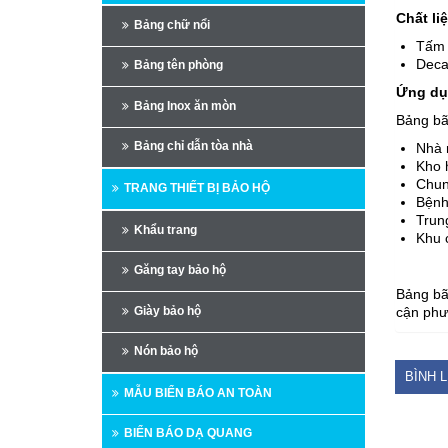
Chất li
Bảng chữ nổi
Tấm 
Deca
Bảng tên phòng
Ứng dụ
Bảng Inox ăn mòn
Bảng bã
Bảng chỉ dẫn tòa nhà
Nhà 
Kho h
Chun
TRANG THIẾT BỊ BẢO HỘ
Bệnh
Trun
Khẩu trang
Khu 
Găng tay bảo hộ
Bảng bã
Giày bảo hộ
cận phư
Nón bảo hộ
BÌNH 
MẪU BIỂN BÁO AN TOÀN
BIỂN BÁO DẠ QUANG