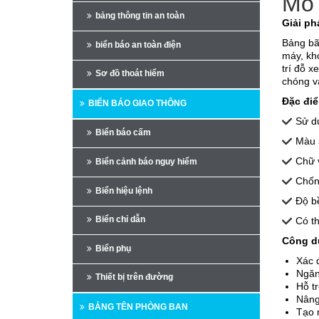
Mô 
bảng thông tin an toàn
Giải ph
Bảng bã
biển báo an toàn điện
máy, kh
trí đỗ 
Sơ đồ thoát hiểm
chóng và
Đặc điể
BIỂN BÁO GIAO THÔNG
Sử dụ
Biển báo cấm
Màu s
Chữ v
Biển cảnh báo nguy hiểm
Chống
Biển hiệu lệnh
Độ bề
Biển chỉ dẫn
Có th
Công d
Biển phụ
Xác đ
Ngăn
Thiết bị trên đường
Hỗ tr
Nâng
BẢNG TÊN PHÒNG BAN
Tạo 