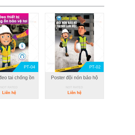
PT-04
PT-02
đeo tai chống ồn
Poster đội nón bảo hộ
NOT RATED
NOT RATED
Liên hệ
Liên hệ