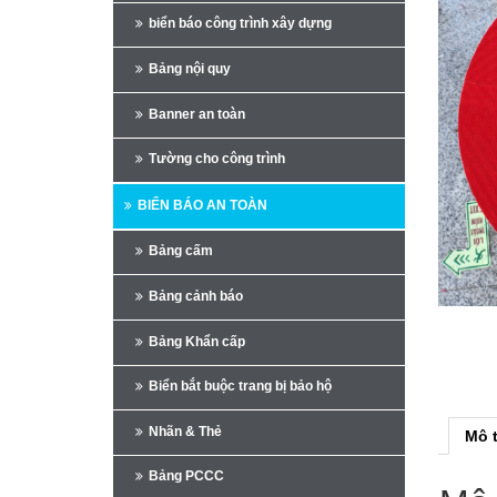
biển báo công trình xây dựng
Bảng nội quy
Banner an toàn
Tường cho công trình
BIỂN BÁO AN TOÀN
Bảng cấm
Bảng cảnh báo
Bảng Khẩn cấp
Biển bắt buộc trang bị bảo hộ
Nhãn & Thẻ
Mô 
Bảng PCCC