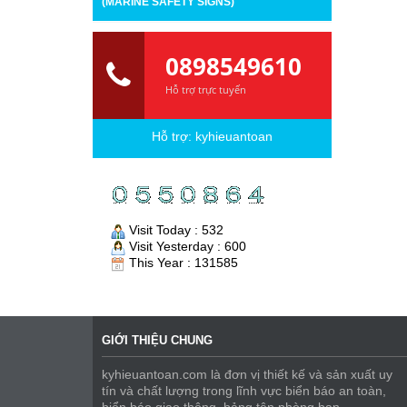
(MARINE SAFETY SIGNS)
0898549610
Hỗ trợ trực tuyến
Hỗ trợ:
kyhieuantoan
Visit Today : 532
Visit Yesterday : 600
This Year : 131585
GIỚI THIỆU CHUNG
kyhieuantoan.com là đơn vị thiết kế và sản xuất uy
tín và chất lượng trong lĩnh vực biển báo an toàn,