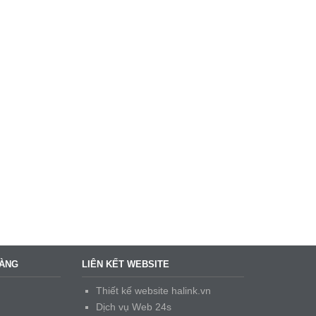
HÀNG
LIÊN KẾT WEBSITE
Thiết kế website halink.vn
Dịch vụ Web 24s