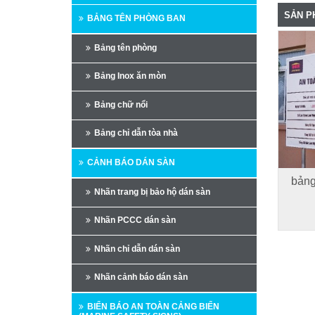
SẢN P
BẢNG TÊN PHÒNG BAN
Bảng tên phòng
Bảng Inox ăn mòn
Bảng chữ nổi
Bảng chỉ dẫn tòa nhà
CẢNH BÁO DÁN SÀN
bảng
Nhãn trang bị bảo hộ dán sàn
Nhãn PCCC dán sàn
Nhãn chỉ dẫn dán sàn
Nhãn cảnh báo dán sàn
BIỂN BÁO AN TOÀN CẢNG BIỂN