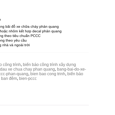
m
ng bãi đỗ xe chữa cháy phản quang
ôn hoặc nhôm kết hợp decal phản quang
ắng theo tiêu chuẩn PCCC
ông theo yêu cầu
ng nhà và ngoài trời
o công trình
,
biển báo công trình xây dựng
 dau xe chua chay phan quang
,
bang-bai-do-xe-
ccc-phan-quang
,
bien bao cong trinh
,
biển báo
 ban đêm
,
bien-pccc