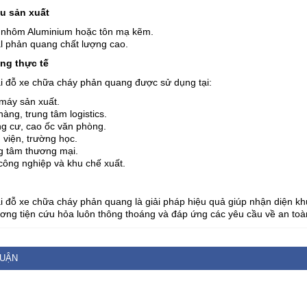
ệu sản xuất
nhôm Aluminium hoặc tôn mạ kẽm.
l phản quang chất lượng cao.
ng thực tế
i đỗ xe chữa cháy phản quang được sử dụng tại:
máy sản xuất.
àng, trung tâm logistics.
g cư, cao ốc văn phòng.
 viện, trường học.
g tâm thương mại.
công nghiệp và khu chế xuất.
i đỗ xe chữa cháy phản quang là giải pháp hiệu quả giúp nhận diện kh
ơng tiện cứu hỏa luôn thông thoáng và đáp ứng các yêu cầu về an toà
LUẬN