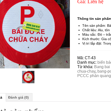
Giá: Liên hệ
Thông tin sản phẩ
Tên sản phẩm: Bả
Chất liệu: Alu, t
Màu sắc: Đỏ – tr
Kích thước: Gia c
Vị trí lắp đặt: Tro
Mã:
CT-43
Danh mục:
biển bá
Từ khóa:
Bang bai
chua-chay
,
bang-p
PCCC phản quang
tả
Đánh giá (0)