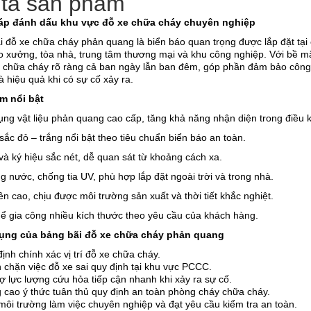
tả sản phẩm
áp đánh dấu khu vực đỗ xe chữa cháy chuyên nghiệp
i đỗ xe chữa cháy phản quang là biển báo quan trọng được lắp đặt tại
o xưởng, tòa nhà, trung tâm thương mại và khu công nghiệp. Với bề mặ
xe chữa cháy rõ ràng cả ban ngày lẫn ban đêm, góp phần đảm bảo côn
 hiệu quả khi có sự cố xảy ra.
m nổi bật
ng vật liệu phản quang cao cấp, tăng khả năng nhận diện trong điều k
ắc đỏ – trắng nổi bật theo tiêu chuẩn biển báo an toàn.
à ký hiệu sắc nét, dễ quan sát từ khoảng cách xa.
 nước, chống tia UV, phù hợp lắp đặt ngoài trời và trong nhà.
n cao, chịu được môi trường sản xuất và thời tiết khắc nghiệt.
ể gia công nhiều kích thước theo yêu cầu của khách hàng.
ụng của bảng bãi đỗ xe chữa cháy phản quang
ịnh chính xác vị trí đỗ xe chữa cháy.
 chặn việc đỗ xe sai quy định tại khu vực PCCC.
ợ lực lượng cứu hỏa tiếp cận nhanh khi xảy ra sự cố.
 cao ý thức tuân thủ quy định an toàn phòng cháy chữa cháy.
môi trường làm việc chuyên nghiệp và đạt yêu cầu kiểm tra an toàn.