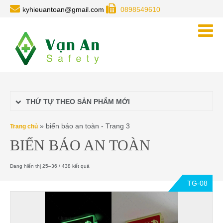
kyhieuantoan@gmail.com
0898549610
THỨ TỰ THEO SẢN PHẨM MỚI
»
biển báo an toàn - Trang 3
Trang chủ
BIỂN BÁO AN TOÀN
Đang hiển thị 25–36 / 438 kết quả
TG-08