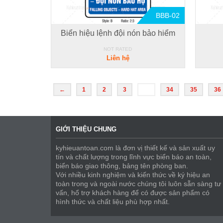
BBB-02
Biển hiệu lệnh đội nón bảo hiểm
NOT RATED
Liên hệ
←
1
2
3
…
34
35
36
GIỚI THIỆU CHUNG
kyhieuantoan.com là đơn vị thiết kế và sản xuất uy
tín và chất lượng trong lĩnh vực biển báo an toàn,
biển báo giao thông, bảng tên phòng ban.
Với nhiều kinh nghiệm và kiến thức về ký hiệu an
toàn trong và ngoài nước chúng tôi luôn sẵn sàng tư
vấn, hổ trợ khách hàng để có được sản phẩm có
hình thức và chất liệu phù hợp nhất.