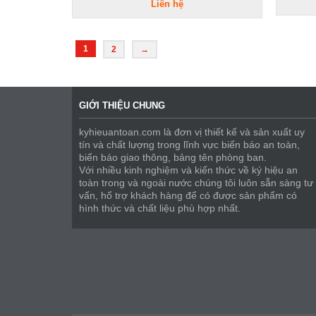
Liên hệ
1
2
→
GIỚI THIỆU CHUNG
kyhieuantoan.com là đơn vị thiết kế và sản xuất uy
tín và chất lượng trong lĩnh vực biển báo an toàn,
biển báo giao thông, bảng tên phòng ban.
Với nhiều kinh nghiệm và kiến thức về ký hiệu an
toàn trong và ngoài nước chúng tôi luôn sẵn sàng tư
vấn, hổ trợ khách hàng để có được sản phẩm có
hình thức và chất liệu phù hợp nhất.