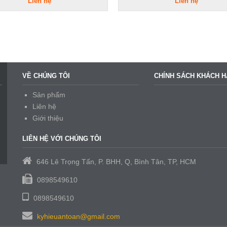
Liên hệ
Liên hệ
VỀ CHÚNG TÔI
CHÍNH SÁCH KHÁCH 
Sản phẩm
Liên hệ
Giới thiệu
LIÊN HỆ VỚI CHÚNG TÔI
646 Lê Trọng Tấn, P. BHH, Q, Bình Tân, TP, HCM
0898549610
0898549610
kyhieuantoan@gmail.com