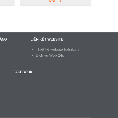
Liên hệ
HÀNG
LIÊN KẾT WEBSITE
Thiết kế website halink.vn
Dịch vụ Web 24s
FACEBOOK