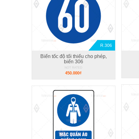
R.306
Biển tốc độ tối thiểu cho phép,
biển 306
NOT RATED
450.000₫