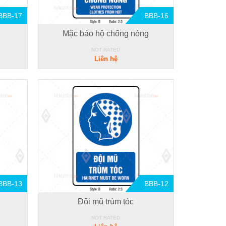
BBB-17
BBB-16
Mặc bảo hộ chống nóng
NOT RATED
Liên hệ
BBB-13
BBB-12
Đội mũ trùm tóc
NOT RATED