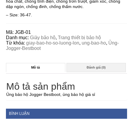
hóa chất, chống tĩnh điện, chống trơn trượt, giảm xóc, chống
dập ngón, chống đinh, chống thấm nước.
– Size: 36-47.
Mã:
JGB-01
Danh mục:
Giày bảo hộ
,
Trang thiết bị bảo hộ
Từ khóa:
giay-bao-ho-so-luong-lon
,
ung-bao-ho
,
Ủng-
Jogger-Bestboot
Mô tả
Đánh giá (0)
Mô tả sản phẩm
Ủng bảo hộ Jogger Bestboot, ủng bảo hộ giá sỉ
BÌNH LUẬN