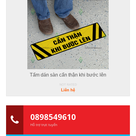
Tấm dán sàn cẩn thận khi bước lên
NOT RATED
Liên hệ
0898549610
Hỗ trợ trực tuyến