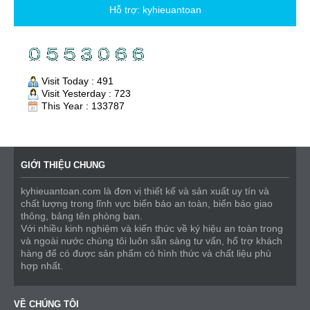
Hỗ trợ:
kyhieuantoan
Visit Today : 491
Visit Yesterday : 723
This Year : 133787
GIỚI THIỆU CHUNG
kyhieuantoan.com là đơn vị thiết kế và sản xuất uy tín và
chất lượng trong lĩnh vực biển báo an toàn, biển báo giao
thông, bảng tên phòng ban.
Với nhiều kinh nghiệm và kiến thức về ký hiệu an toàn trong
và ngoài nước chúng tôi luôn sẵn sàng tư vấn, hổ trợ khách
hàng để có được sản phẩm có hình thức và chất liệu phù
hợp nhất.
VỀ CHÚNG TÔI