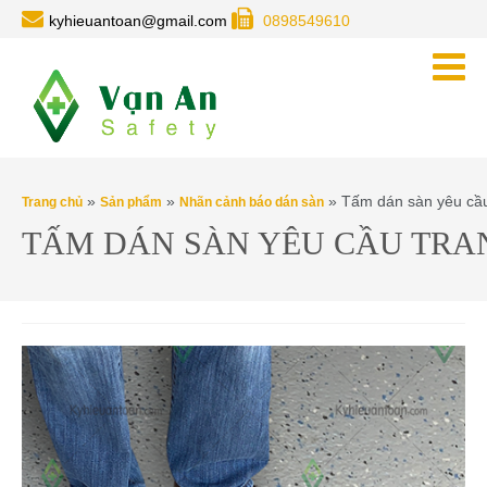
kyhieuantoan@gmail.com
0898549610
»
»
» Tấm dán sàn yêu cầu t
Trang chủ
Sản phẩm
Nhãn cảnh báo dán sàn
TẤM DÁN SÀN YÊU CẦU TRAN