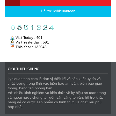
Hỗ trợ:
kyhieuantoan
Visit Today : 401
Visit Yesterday : 591
This Year : 132045
GIỚI THIỆU CHUNG
kyhieuantoan.com là đơn vị thiết kế và sản xuất uy tín và
chất lượng trong lĩnh vực biển báo an toàn, biển báo giao
thông, bảng tên phòng ban.
Với nhiều kinh nghiệm và kiến thức về ký hiệu an toàn trong
và ngoài nước chúng tôi luôn sẵn sàng tư vấn, hổ trợ khách
hàng để có được sản phẩm có hình thức và chất liệu phù
hợp nhất.