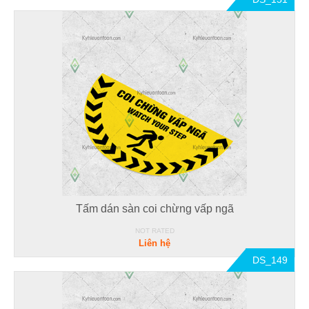
Tấm dán sàn coi chừng vấp ngã
NOT RATED
Liên hệ
DS_149