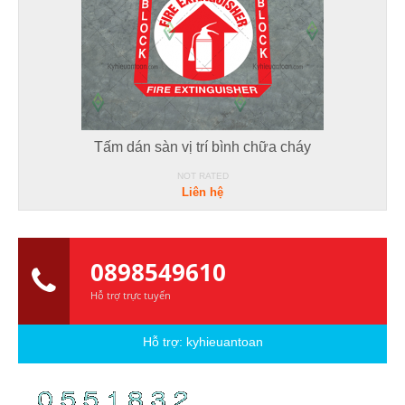
Tấm dán sàn vị trí bình chữa cháy
NOT RATED
Liên hệ
0898549610
Hỗ trợ trực tuyến
Hỗ trợ:
kyhieuantoan