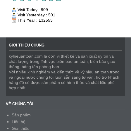
Visit Today : 909
Visit Yesterday : 591
This Year : 132553
GIỚI THIỆU CHUNG
kyhieuantoan.com là đơn vị thiết kế và sản xuất uy tín và
chất lượng trong lĩnh vực biển báo an toàn, biển báo giao
thông, bảng tên phòng ban.
Với nhiều kinh nghiệm và kiến thức về ký hiệu an toàn trong
và ngoài nước chúng tôi luôn sẵn sàng tư vấn, hổ trợ khách
hàng để có được sản phẩm có hình thức và chất liệu phù
hợp nhất.
VỀ CHÚNG TÔI
Sản phẩm
Liên hệ
Giới thiệu