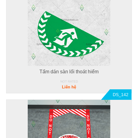
Tấm dán sàn lối thoát hiểm
NOT RATED
Liên hệ
DS_142