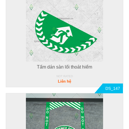
Tấm dán sàn lối thoát hiểm
NOT RATED
Liên hệ
DS_147