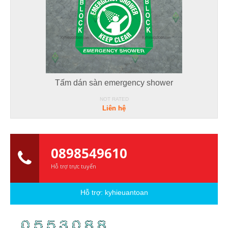
Tấm dán sàn emergency shower
NOT RATED
Liên hệ
0898549610
Hỗ trợ trực tuyến
Hỗ trợ:
kyhieuantoan