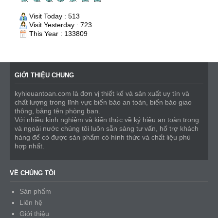
Visit Today : 513
Visit Yesterday : 723
This Year : 133809
GIỚI THIỆU CHUNG
kyhieuantoan.com là đơn vị thiết kế và sản xuất uy tín và
chất lượng trong lĩnh vực biển báo an toàn, biển báo giao
thông, bảng tên phòng ban.
Với nhiều kinh nghiệm và kiến thức về ký hiệu an toàn trong
và ngoài nước chúng tôi luôn sẵn sàng tư vấn, hổ trợ khách
hàng để có được sản phẩm có hình thức và chất liệu phù
hợp nhất.
VỀ CHÚNG TÔI
Sản phẩm
Liên hệ
Giới thiệu