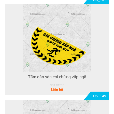
Tấm dán sàn coi chừng vấp ngã
NOT RATED
Liên hệ
DS_149