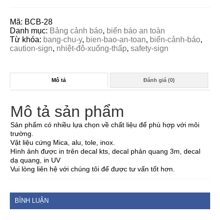
Mã:
BCB-28
Danh mục:
Bảng cảnh báo
,
biển báo an toàn
Từ khóa:
bang-chu-y
,
bien-bao-an-toan
,
biển-cảnh-báo
,
caution-sign
,
nhiệt-đô-xuống-thấp
,
safety-sign
Mô tả
Đánh giá (0)
Mô tả sản phẩm
Sản phẩm có nhiều lựa chọn về chất liệu để phù hợp với môi
trường.
Vật liệu cứng Mica, alu, tole, inox.
Hình ảnh được in trên decal kts, decal phản quang 3m, decal
dạ quang, in UV
Vui lòng liên hệ với chúng tôi để được tư vấn tốt hơn.
BÌNH LUẬN