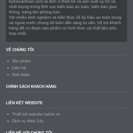
kyhieuantoan.com là đơn vị thiết kế và sản xuất uy tín và
chất lượng trong lĩnh vực biển báo an toàn, biển báo giao
thông, bảng tên phòng ban.
Với nhiều kinh nghiệm và kiến thức về ký hiệu an toàn trong
và ngoài nước chúng tôi luôn sẵn sàng tư vấn, hổ trợ khách
hàng để có được sản phẩm có hình thức và chất liệu phù
hợp nhất.
VỀ CHÚNG TÔI
Sản phẩm
Liên hệ
Giới thiệu
CHÍNH SÁCH KHÁCH HÀNG
LIÊN KẾT WEBSITE
Thiết kế website halink.vn
Dịch vụ Web 24s
LIÊN HỆ VỚI CHÚNG TÔI