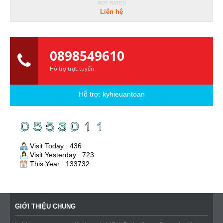
NOT RATED
Liên hệ
0898549610
Hỗ trợ trực tuyến
Hỗ trợ:
kyhieuantoan
Visit Today : 436
Visit Yesterday : 723
This Year : 133732
GIỚI THIỆU CHUNG