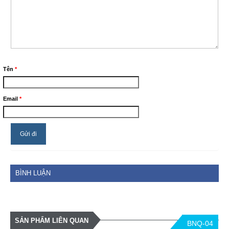
Tên
*
Email
*
BÌNH LUẬN
SẢN PHẨM LIÊN QUAN
BNQ-04