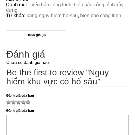
Danh mục:
biển báo công trình
,
biển báo công trình xây
dựng
Từ khóa:
bang-nguy-hiem-ho-sau
,
bien bao cong trinh
Đánh giá (0)
Đánh giá
Chưa có đánh giá nào.
Be the first to review “Nguy
hiểm khu vực có hố sâu”
Đánh giá của bạn
1
2
3
4
5
Đánh giá của bạn