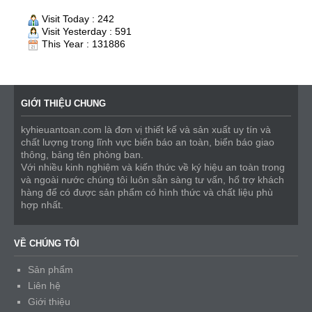
Visit Today : 242
Visit Yesterday : 591
This Year : 131886
GIỚI THIỆU CHUNG
kyhieuantoan.com là đơn vị thiết kế và sản xuất uy tín và
chất lượng trong lĩnh vực biển báo an toàn, biển báo giao
thông, bảng tên phòng ban.
Với nhiều kinh nghiệm và kiến thức về ký hiệu an toàn trong
và ngoài nước chúng tôi luôn sẵn sàng tư vấn, hổ trợ khách
hàng để có được sản phẩm có hình thức và chất liệu phù
hợp nhất.
VỀ CHÚNG TÔI
Sản phẩm
Liên hệ
Giới thiệu