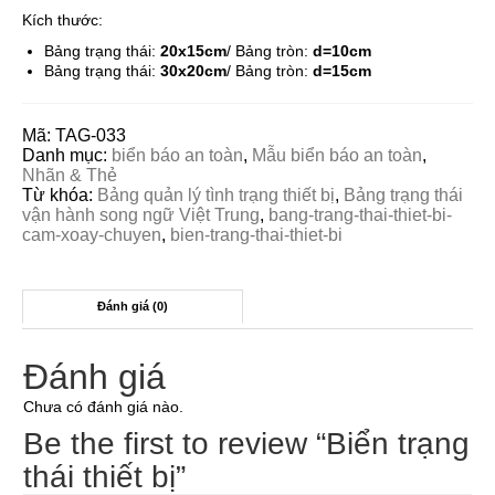
Kích thước:
Bảng trạng thái:
20x15cm
/ Bảng tròn:
d=10cm
Bảng trạng thái:
30x20cm
/ Bảng tròn:
d=15cm
Mã:
TAG-033
Danh mục:
biển báo an toàn
,
Mẫu biển báo an toàn
,
Nhãn & Thẻ
Từ khóa:
Bảng quản lý tình trạng thiết bị
,
Bảng trạng thái
vận hành song ngữ Việt Trung
,
bang-trang-thai-thiet-bi-
cam-xoay-chuyen
,
bien-trang-thai-thiet-bi
Đánh giá (0)
Đánh giá
Chưa có đánh giá nào.
Be the first to review “Biển trạng
thái thiết bị”