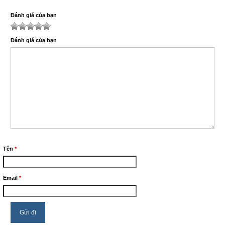
Đánh giá của bạn
1
2
3
4
5
Đánh giá của bạn
Tên
*
Email
*