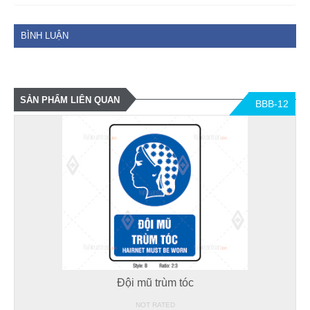
BÌNH LUẬN
SẢN PHẨM LIÊN QUAN
BBB-12
Đội mũ trùm tóc
NOT RATED