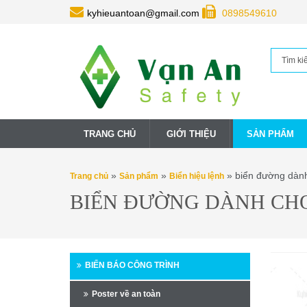
kyhieuantoan@gmail.com
0898549610
TRANG CHỦ
GIỚI THIỆU
SẢN PHẨM
»
»
» biển đường dành 
Trang chủ
Sản phẩm
Biển hiệu lệnh
BIỂN ĐƯỜNG DÀNH CHO 
BIỂN BÁO CÔNG TRÌNH
Poster về an toàn