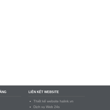
HÀNG
LIÊN KẾT WEBSITE
Thiết kế website halink.vn
Dịch vụ Web 24s