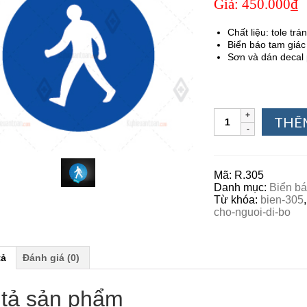
Giá:
450.000₫
Chất liệu: tole t
Biển báo tam giá
Sơn và dán decal
THÊ
Mã:
R.305
Danh mục:
Biển bá
Từ khóa:
bien-305
cho-nguoi-di-bo
tả
Đánh giá (0)
tả sản phẩm