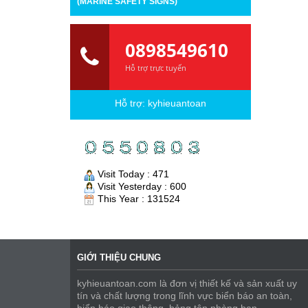
(MARINE SAFETY SIGNS)
0898549610
Hỗ trợ trực tuyến
Hỗ trợ:
kyhieuantoan
Visit Today : 471
Visit Yesterday : 600
This Year : 131524
GIỚI THIỆU CHUNG
kyhieuantoan.com là đơn vị thiết kế và sản xuất uy
tín và chất lượng trong lĩnh vực biển báo an toàn,