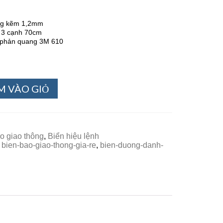
ráng kẽm 1,2mm
c 3 cạnh 70cm
 phản quang 3M 610
M VÀO GIỎ
o giao thông
,
Biển hiệu lệnh
,
bien-bao-giao-thong-gia-re
,
bien-duong-danh-