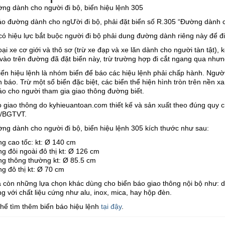
ờng dành cho người đi bộ, biển hiệu lệnh 305
áo đường dành cho ngƯời đi bộ, phải đặt biển số R.305 “Đường dành c
có hiệu lực bắt buộc người đi bộ phải dung đường dành riêng này để đi
oại xe cơ giới và thô sơ (trừ xe đạp và xe lăn dành cho người tàn tật)
vào trên đường đã đặt biển này, trừ trường hợp đi cắt ngang qua nhưn
ển hiệu lệnh là nhóm biển để báo các hiệu lệnh phải chấp hành. Người
n báo. Trừ một số biển đặc biệt, các biển thể hiện hình tròn trên nền 
o cho người tham gia giao thông đường biết.
o giao thông do kyhieuantoan.com thiết kế và sản xuất theo đúng quy
6/BGTVT.
ờng dành cho người đi bộ, biển hiệu lệnh 305 kích thước như sau:
g cao tốc: kt: Ø 140 cm
g đôi ngoài đô thị kt: Ø 126 cm
g thông thường kt: Ø 85.5 cm
g đô thị kt: Ø 70 cm
a còn những lựa chọn khác dùng cho biển báo giao thông nội bộ như: 
g với chất liệu cứng như alu, inox, mica, hay hộp đèn.
thể tìm thêm biển báo hiệu lệnh
tại đậy
.