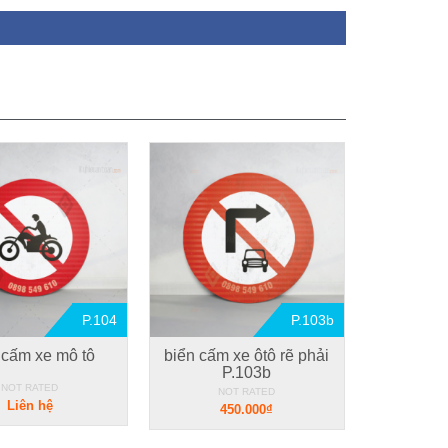
P.104
P.103b
 cấm xe mô tô
biển cấm xe ôtô rẽ phải
P.103b
NOT RATED
NOT RATED
Liên hệ
450.000₫