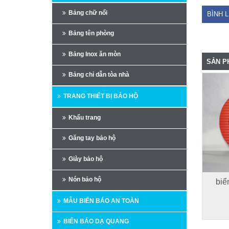
Bảng chữ nổi
BÌNH 
Bảng tên phòng
Bảng Inox ăn mòn
SẢN P
Bảng chỉ dẫn tòa nhà
TRANG THIẾT BỊ BẢO HỘ
Khẩu trang
Găng tay bảo hộ
Giày bảo hộ
Nón bảo hộ
biể
MẪU BIỂN BÁO AN TOÀN
BIỂN BÁO DẠ QUANG