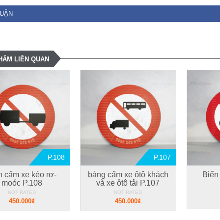
LUẬN
HẨM LIÊN QUAN
P.108
P.107
n cấm xe kéo rơ-
bảng cấm xe ôtô khách
Biển
moóc P.108
và xe ôtô tải P.107
NOT RATED
NOT RATED
450.000₫
450.000₫