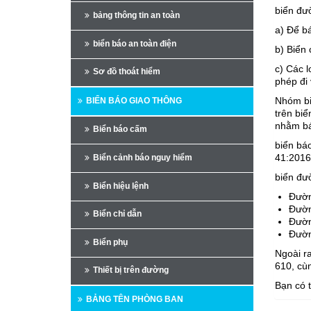
biển đư
bảng thông tin an toàn
a) Để b
biển báo an toàn điện
b) Biển 
c) Các l
Sơ đồ thoát hiểm
phép đi 
Nhóm bi
BIỂN BÁO GIAO THÔNG
trên biể
nhằm bá
Biển báo cấm
biển bá
41:201
Biển cảnh báo nguy hiểm
biển đư
Biển hiệu lệnh
Đườn
Đườn
Biển chỉ dẫn
Đườn
Đườn
Biển phụ
Ngoài r
610, cùn
Thiết bị trên đường
Bạn có 
BẢNG TÊN PHÒNG BAN