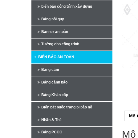
biển báo công trình xây dựng
Bảng nội quy
Banner an toàn
Tường cho công trình
BIỂN BÁO AN TOÀN
Bảng cấm
Bảng cảnh báo
Bảng Khẩn cấp
Biển bắt buộc trang bị bảo hộ
Mô 
Nhãn & Thẻ
Mô 
Bảng PCCC