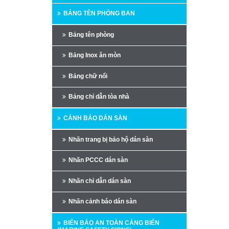
BẢNG TÊN PHÒNG BAN
Bảng tên phòng
Bảng Inox ăn mòn
Bảng chữ nổi
Bảng chỉ dẫn tòa nhà
CẢNH BÁO DÁN SÀN
Nhãn trang bị bảo hộ dán sàn
Nhãn PCCC dán sàn
Nhãn chỉ dẫn dán sàn
Nhãn cảnh báo dán sàn
BIỂN BÁO AN TOÀN CẢNG BIỂN