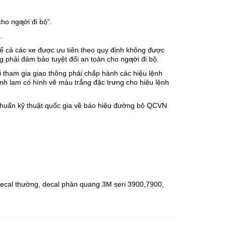
ho ngƣời đi bộ”.
.
, kể cả các xe được ưu tiên theo quy định không được
g phải đảm bảo tuyệt đối an toàn cho ngƣời đi bộ.
 tham gia giao thông phải chấp hành các hiệu lệnh
xanh lam có hình vẽ màu trắng đặc trưng cho hiệu lệnh
 chuẩn kỹ thuật quốc gia về báo hiệu đường bộ QCVN
decal thường, decal phản quang 3M seri 3900,7900,