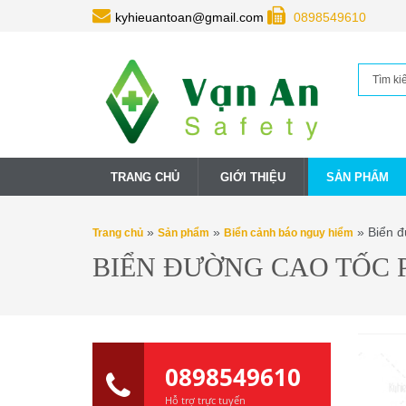
kyhieuantoan@gmail.com
0898549610
TRANG CHỦ
GIỚI THIỆU
SẢN PHẨM
»
»
» Biển đ
Trang chủ
Sản phẩm
Biển cảnh báo nguy hiểm
BIỂN ĐƯỜNG CAO TỐC 
0898549610
Hỗ trợ trực tuyến