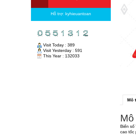
Hỗ trợ:
kyhieuantoan
Visit Today : 389
Visit Yesterday : 591
This Year : 132033
Mô 
Mô 
Biển số
cao tốc 