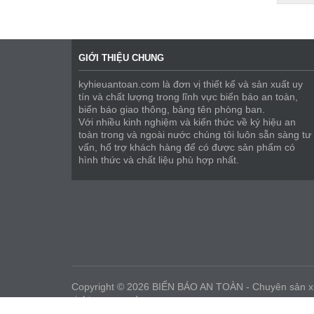
GIỚI THIỆU CHUNG
kyhieuantoan.com là đơn vị thiết kế và sản xuất uy
tín và chất lượng trong lĩnh vực biển báo an toàn,
biển báo giao thông, bảng tên phòng ban.
Với nhiều kinh nghiệm và kiến thức về ký hiệu an
toàn trong và ngoài nước chúng tôi luôn sẵn sàng tư
vấn, hổ trợ khách hàng để có được sản phẩm có
hình thức và chất liệu phù hợp nhất.
Copyright © 2026 BIỂN BÁO AN TOÀN - Chuyên sản xuất
rights reserved