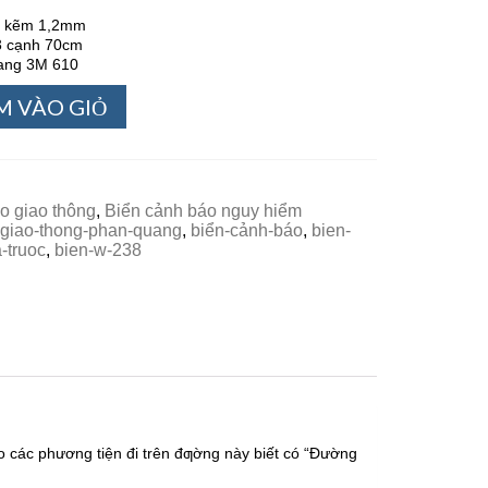
áng kẽm 1,2mm
 3 cạnh 70cm
uang 3M 610
M VÀO GIỎ
o giao thông
,
Biển cảnh báo nguy hiểm
-giao-thong-phan-quang
,
biển-cảnh-báo
,
bien-
-truoc
,
bien-w-238
 các phương tiện đi trên đƣờng này biết có “Đường