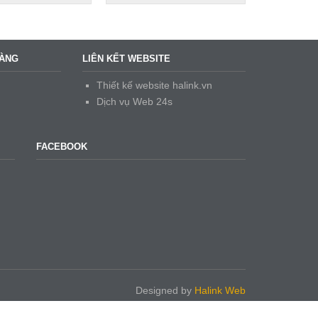
HÀNG
LIÊN KẾT WEBSITE
Thiết kế website halink.vn
Dịch vụ Web 24s
FACEBOOK
Designed by
Halink Web