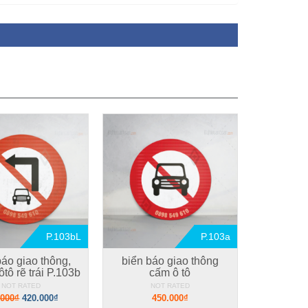
P.103bL
P.103a
báo giao thông,
biển báo giao thông
tô rẽ trái P.103b
cấm ô tô
NOT RATED
NOT RATED
.000₫
420.000₫
450.000₫