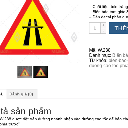
– Chất liệu: tole tr
– Biển báo tam giác
– Dán decal phản q
THÊ
Mã:
W.238
Danh mục:
Biển bá
Từ khóa:
bien-bao
duong-cao-toc-phia
tả
Đánh giá (0)
tả sản phẩm
 W.238 được đặt trên đường nhánh nhập vào đường cao tốc để báo cho
phía trước”