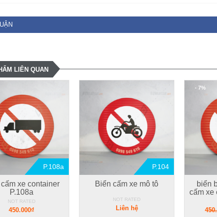
LUẬN
HẨM LIÊN QUAN
- 7%
P.108a
P.104
 cấm xe container
Biển cấm xe mô tô
biển 
P.108a
cấm xe ô
NOT RATED
NOT RATED
Liên hệ
450.000₫
450