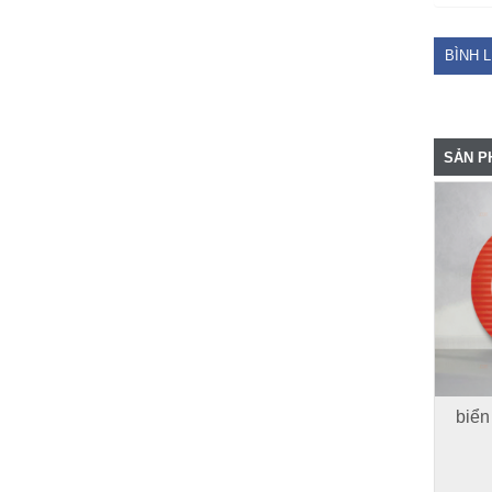
BÌNH 
SẢN P
biển