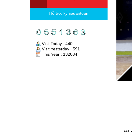
Hỗ trợ:
kyhieuantoan
Visit Today : 440
Visit Yesterday : 591
This Year : 132084
Mô 