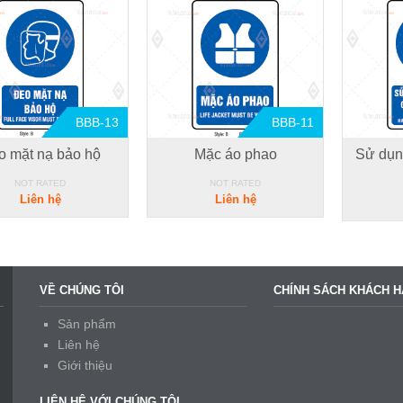
BBB-13
BBB-11
o mặt nạ bảo hộ
Mặc áo phao
Sử dụn
NOT RATED
NOT RATED
Liên hệ
Liên hệ
VỀ CHÚNG TÔI
CHÍNH SÁCH KHÁCH 
Sản phẩm
Liên hệ
Giới thiệu
LIÊN HỆ VỚI CHÚNG TÔI