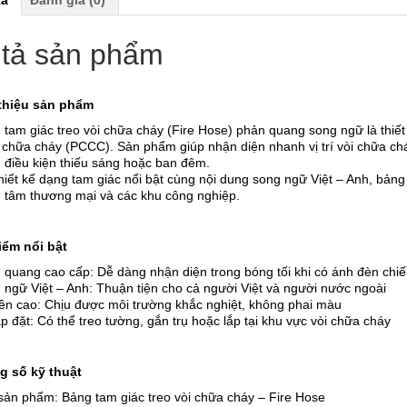
tả sản phẩm
 thiệu sản phẩm
 tam giác treo vòi chữa cháy (Fire Hose) phản quang song ngữ là thiết
 chữa cháy (PCCC). Sản phẩm giúp nhận diện nhanh vị trí vòi chữa chá
g điều kiện thiếu sáng hoặc ban đêm.
thiết kế dạng tam giác nổi bật cùng nội dung song ngữ Việt – Anh, bản
g tâm thương mại và các khu công nghiệp.
iểm nổi bật
 quang cao cấp: Dễ dàng nhận diện trong bóng tối khi có ánh đèn chi
 ngữ Việt – Anh: Thuận tiện cho cả người Việt và người nước ngoài
ền cao: Chịu được môi trường khắc nghiệt, không phai màu
p đặt: Có thể treo tường, gắn trụ hoặc lắp tại khu vực vòi chữa cháy
g số kỹ thuật
sản phẩm: Bảng tam giác treo vòi chữa cháy – Fire Hose