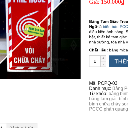
Giá:
150.000₫
Bảng Tam Giác Tre
Ngữ
là
biển báo PC
điều kiện ánh sáng. 
bật, thiết kế tam giá
nhà xưởng, tòa nhà v
Chất liệu:
bảng mica
THÊ
Mã:
PCPQ-03
Danh mục:
Bảng 
Từ khóa:
bảng bìn
bảng tam giác bìn
bình chữa cháy so
PCCC phản quang
tả
Đánh giá (0)