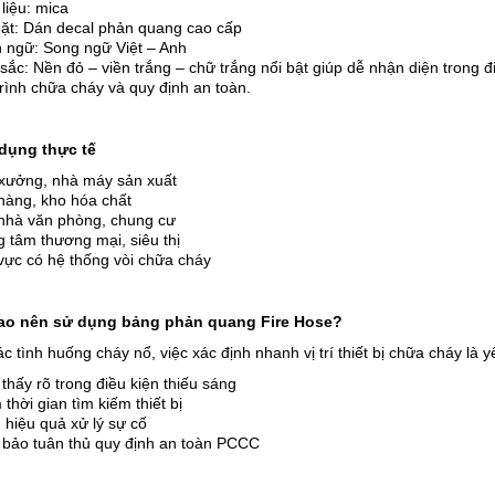
liệu: mica
ặt: Dán decal phản quang cao cấp
 ngữ: Song ngữ Việt – Anh
sắc: Nền đỏ – viền trắng – chữ trắng nổi bật giúp dễ nhận diện trong
rình chữa cháy và quy định an toàn.
dụng thực tế
xưởng, nhà máy sản xuất
hàng, kho hóa chất
nhà văn phòng, chung cư
 tâm thương mại, siêu thị
vực có hệ thống vòi chữa cháy
sao nên sử dụng bảng phản quang Fire Hose?
c tình huống cháy nổ, việc xác định nhanh vị trí thiết bị chữa cháy là
thấy rõ trong điều kiện thiếu sáng
thời gian tìm kiếm thiết bị
 hiệu quả xử lý sự cố
bảo tuân thủ quy định an toàn PCCC