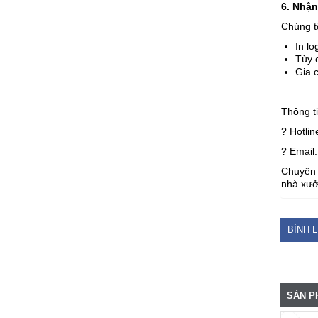
6. Nhận
Chúng tô
In l
Tùy c
Gia c
Thông ti
? Hotlin
? Email
Chuyên 
nhà xưởn
BÌNH 
SẢN P