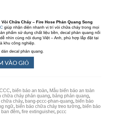
o Vòi Chữa Cháy – Fire Hose Phản Quang Song
CC
giúp nhận diện nhanh vị trí vòi chữa cháy trong mọi
Sản phẩm sử dụng chất liệu bền, decal phản quang nổi
c dễ nhìn cùng nội dung Việt – Anh, phù hợp lắp đặt tại
à khu công nghiệp.
 dán decal phản quang.
M VÀO GIỎ
PCCC
,
biển báo an toàn
,
Mẫu biển báo an toàn
h chữa cháy phản quang
,
bảng phản quang
,
h chữa cháy
,
bang-pccc-phan-quang
,
biển báo
ng ngữ
,
biển báo chữa cháy treo tường
,
biển báo
 ban đêm
,
fire extinguisher
,
pccc