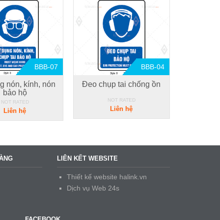
BBB-07
BBB-04
g nón, kính, nón
Đeo chụp tai chống ồn
bảo hộ
NOT RATED
NOT RATED
Liên hệ
Liên hệ
HÀNG
LIÊN KẾT WEBSITE
Thiết kế website halink.vn
Dịch vụ Web 24s
FACEBOOK