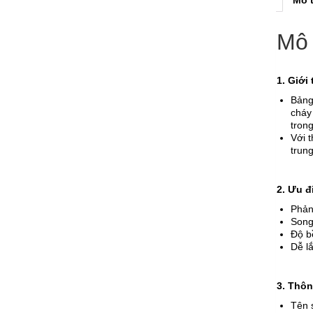
Mô 
1. Giới
Bảng
cháy
tron
Với 
trun
2. Ưu đ
Phản
Song
Độ b
Dễ lắ
3. Thôn
Tên 