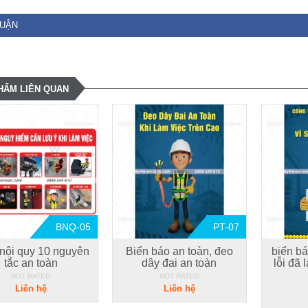
LUẬN
HẨM LIÊN QUAN
BNQ-05
PT-07
nội quy 10 nguyên
Biển báo an toàn, đeo
biển bá
tắc an toàn
dây đai an toàn
lỗi đã 
NOT RATED
NOT RATED
Liên hệ
Liên hệ