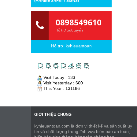
(MARINE SAFETY SIGNS)
0898549610
Hỗ trợ trực tuyến
Hỗ trợ:
kyhieuantoan
Visit Today : 133
Visit Yesterday : 600
This Year : 131186
GIỚI THIỆU CHUNG
kyhieuantoan.com là đơn vị thiết kế và sản xuất uy
tín và chất lượng trong lĩnh vực biển báo an toàn,