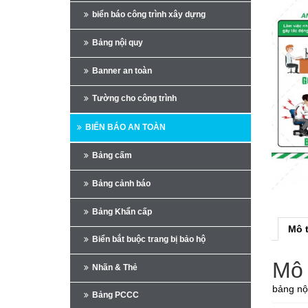
biển báo công trình xây dựng
Bảng nội quy
Banner an toàn
Tường cho công trình
BIỂN BÁO AN TOÀN
Bảng cấm
Bảng cảnh báo
Bảng Khẩn cấp
Mô 
Biển bắt buộc trang bị bảo hộ
Mô 
Nhãn & Thẻ
bảng nội
Bảng PCCC