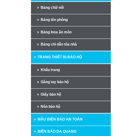
Bảng chữ nổi
Bảng tên phòng
Bảng Inox ăn mòn
Bảng chỉ dẫn tòa nhà
TRANG THIẾT BỊ BẢO HỘ
Khẩu trang
Găng tay bảo hộ
Giày bảo hộ
Nón bảo hộ
MẪU BIỂN BÁO AN TOÀN
BIỂN BÁO DẠ QUANG