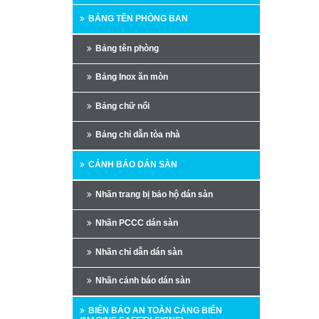
BẢNG TÊN PHÒNG BAN
Bảng tên phòng
Bảng Inox ăn mòn
Bảng chữ nổi
Bảng chỉ dẫn tòa nhà
CẢNH BÁO DÁN SÀN
Nhãn trang bị bảo hộ dán sàn
Nhãn PCCC dán sàn
Nhãn chỉ dẫn dán sàn
Nhãn cảnh báo dán sàn
BIỂN BÁO AN TOÀN CẢNG BIỂN