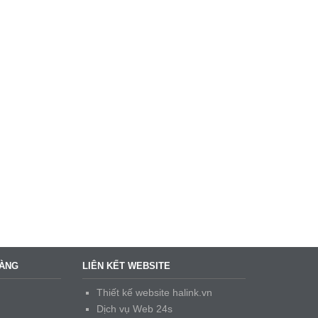
HÀNG
LIÊN KẾT WEBSITE
Thiết kế website halink.vn
Dịch vụ Web 24s