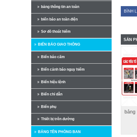
bảng thông tin an toàn
BÌNH 
biển báo an toàn điện
Sơ đồ thoát hiểm
SẢN P
BIỂN BÁO GIAO THÔNG
Biển báo cấm
Biển cảnh báo nguy hiểm
Biển hiệu lệnh
Biển chỉ dẫn
Biển phụ
bảng 
Thiết bị trên đường
BẢNG TÊN PHÒNG BAN