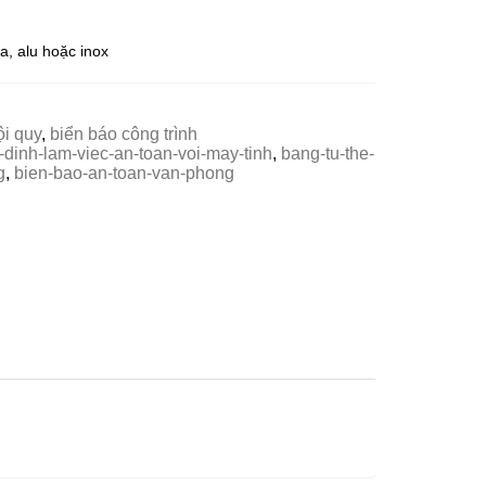
a, alu hoặc inox
i quy
,
biển báo công trình
dinh-lam-viec-an-toan-voi-may-tinh
,
bang-tu-the-
g
,
bien-bao-an-toan-van-phong