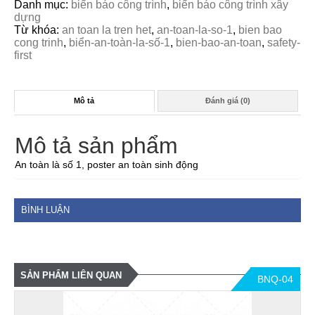
Danh mục:
biển báo công trình
,
biển báo công trình xây
dựng
Từ khóa:
an toan la tren het
,
an-toan-la-so-1
,
bien bao
cong trinh
,
biển-an-toàn-la-số-1
,
bien-bao-an-toan
,
safety-
first
Mô tả
Đánh giá (0)
Mô tả sản phẩm
An toàn là số 1, poster an toàn sinh động
BÌNH LUẬN
SẢN PHẨM LIÊN QUAN
BNQ-04