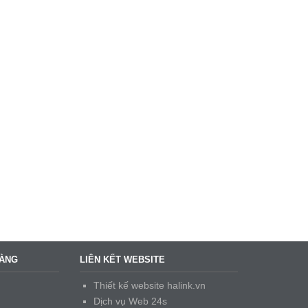
HÀNG
LIÊN KẾT WEBSITE
Thiết kế website halink.vn
Dịch vụ Web 24s