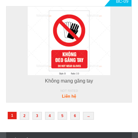
BC-09
Không mang găng tay
NOT RATED
Liên hệ
1
2
3
4
5
6
→